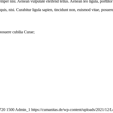
er nisi. Aenean vulputate eleifend tellus. Aenean leo ligula, porttitor 
quis, nisi. Curabitur ligula sapien, tincidunt non, euismod vitae, posu
 posuere cubilia Curae;
720
1500
Admin_1
https://cumanitas.de/wp-content/uploads/2021/1