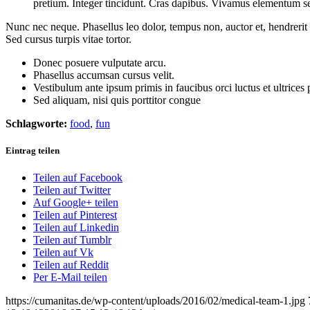
pretium. Integer tincidunt. Cras dapibus. Vivamus elementum semp
Nunc nec neque. Phasellus leo dolor, tempus non, auctor et, hendrerit 
Sed cursus turpis vitae tortor.
Donec posuere vulputate arcu.
Phasellus accumsan cursus velit.
Vestibulum ante ipsum primis in faucibus orci luctus et ultrices
Sed aliquam, nisi quis porttitor congue
Schlagworte:
food
,
fun
Eintrag teilen
Teilen auf Facebook
Teilen auf Twitter
Auf Google+ teilen
Teilen auf Pinterest
Teilen auf Linkedin
Teilen auf Tumblr
Teilen auf Vk
Teilen auf Reddit
Per E-Mail teilen
https://cumanitas.de/wp-content/uploads/2016/02/medical-team-1.jpg